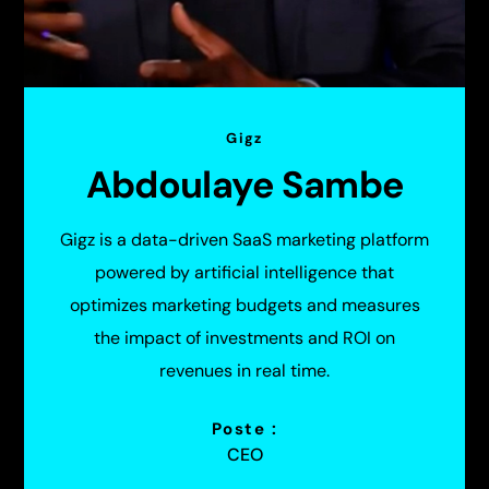
Gigz
Abdoulaye Sambe
Gigz is a data-driven SaaS marketing platform
powered by artificial intelligence that
optimizes marketing budgets and measures
the impact of investments and ROI on
revenues in real time.
Poste :
CEO