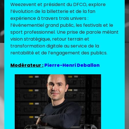
Weezevent et président du DFCO, explore
l’évolution de la billetterie et de la fan
expérience à travers trois univers :
l’événementiel grand public, les festivals et le
sport professionnel. Une prise de parole mêlant
vision stratégique, retour terrain et
transformation digitale au service de la
rentabilité et de l’engagement des publics.
Modérateur :
Pierre-Henri Deballon