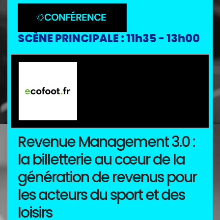
CONFÉRENCE
SCÈNE PRINCIPALE : 11h35 - 13h00
Débat sponsorisé par
Revenue Management 3.0 :
la billetterie au cœur de la
génération de revenus pour
les acteurs du sport et des
loisirs