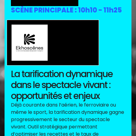
SCÈNE PRINCIPALE : 10h10 - 11h25
Débat sponsorisé par
La tarification dynamique
dans le spectacle vivant :
opportunités et enjeux
Déjà courante dans l’aérien, le ferroviaire ou
même le sport, la tarification dynamique gagne
progressivement le secteur du spectacle
vivant. Outil stratégique permettant
d’optimiser les recettes et le taux de