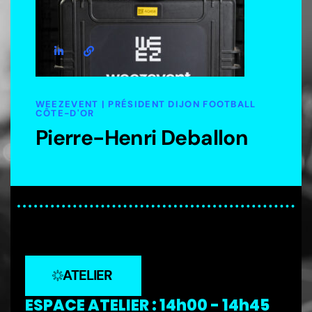
WEEZEVENT | PRÉSIDENT DIJON FOOTBALL
CÔTE-D'OR
Pierre-Henri Deballon
ATELIER
ESPACE ATELIER : 14h00 - 14h45