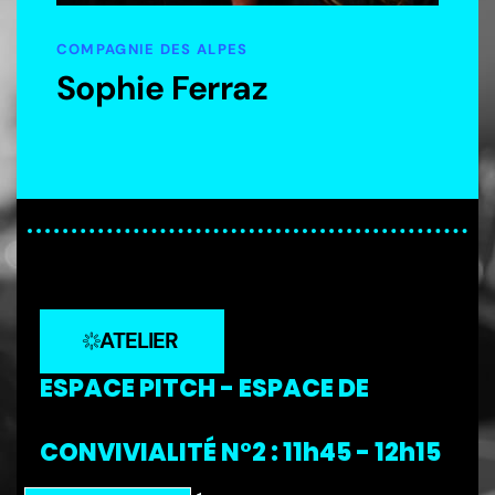
COMPAGNIE DES ALPES
Sophie Ferraz
ATELIER
ESPACE PITCH - ESPACE DE
CONVIVIALITÉ N°2 : 11h45 - 12h15