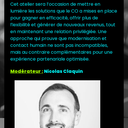
Cet atelier sera l’occasion de mettre en
lumière les solutions que le CO a mises en place
pour gagner en efficacité, offrir plus de
flexibilité et générer de nouveaux revenus, tout
en maintenant une relation privilégiée. Une
approche qui prouve que modernisation et
contact humain ne sont pas incompatibles,
mais au contraire complémentaires pour une
expérience partenariale optimisée.
Modérateur :
Nicolas Claquin