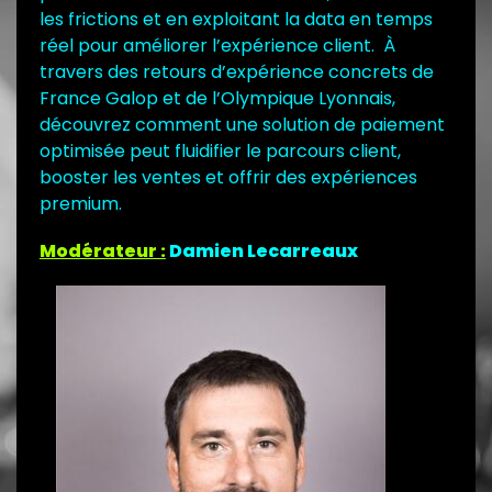
les frictions et en exploitant la data en temps
réel pour améliorer l’expérience client. À
travers des retours d’expérience concrets de
France Galop et de l’Olympique Lyonnais,
découvrez comment une solution de paiement
optimisée peut fluidifier le parcours client,
booster les ventes et offrir des expériences
premium.
Modérateur :
Damien Lecarreaux