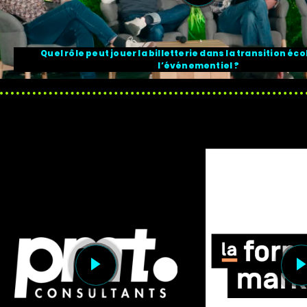
Quel rôle peut jouer la billetterie dans la transition éc
l’événementiel ?