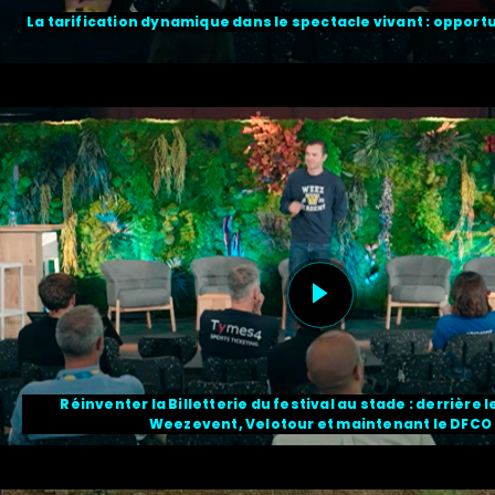
La tarification dynamique dans le spectacle vivant : opport
Réinventer la Billetterie du festival au stade : derrière 
Weezevent, Velotour et maintenant le DFCO