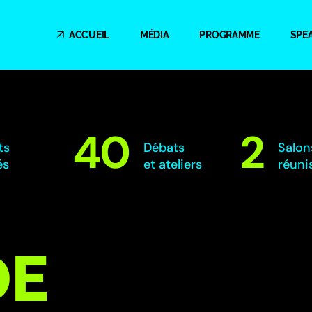
ACCUEIL
MÉDIA
PROGRAMME
SPE
40
2
ts
Débats
Salon
és
et ateliers
réuni
DE