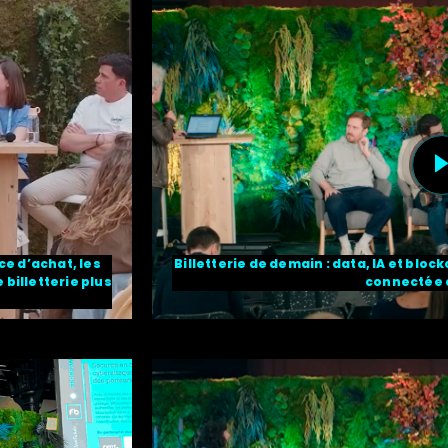
ce d’achat, les
Billetterie de demain : data, IA et blo
 billetterie plus
connectée 