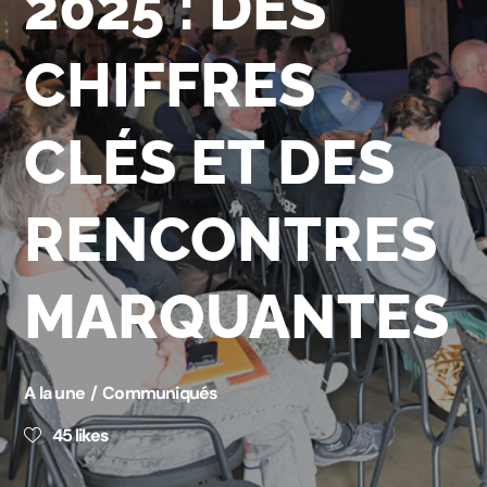
2025 : DES
CHIFFRES
CLÉS ET DES
RENCONTRES
MARQUANTES
A la une
Communiqués
45
likes