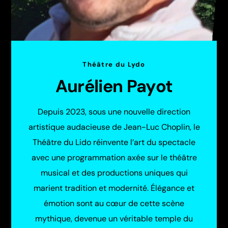
Théâtre du Lydo
Aurélien Payot
Depuis 2023, sous une nouvelle direction
artistique audacieuse de Jean-Luc Choplin, le
Théâtre du Lido réinvente l’art du spectacle
avec une programmation axée sur le théâtre
musical et des productions uniques qui
marient tradition et modernité. Élégance et
émotion sont au cœur de cette scène
mythique, devenue un véritable temple du