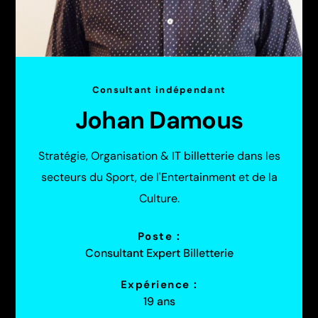
Consultant indépendant
Johan Damous
Stratégie, Organisation & IT billetterie dans les
secteurs du Sport, de l'Entertainment et de la
Culture.
Poste :
Consultant Expert Billetterie
Expérience :
19 ans