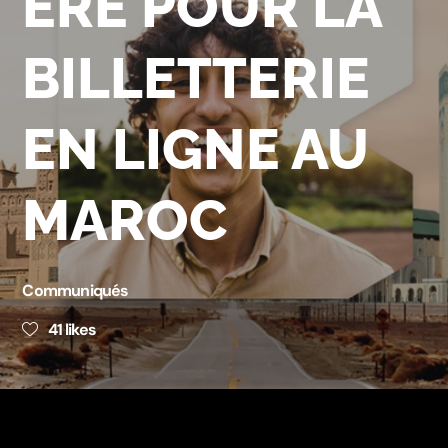
ÈRE POUR LA
BILLETTERIE
EN LIGNE AU
MAROC
Communiqués
41
likes