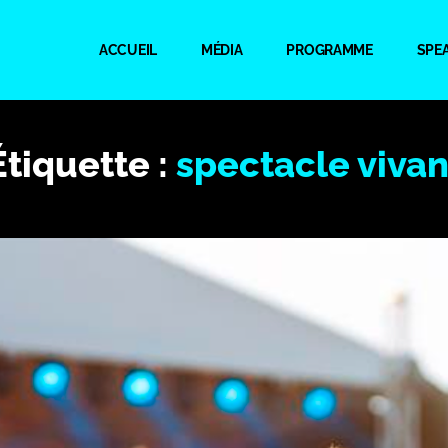
ACCUEIL
MÉDIA
PROGRAMME
SPE
Étiquette :
spectacle vivan