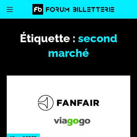
Étiquette :
second
marché