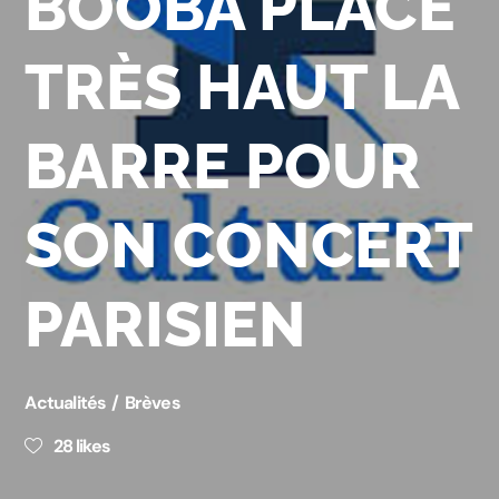
BOOBA PLACE
TRÈS HAUT LA
BARRE POUR
SON CONCERT
PARISIEN
Actualités
Brèves
28
likes